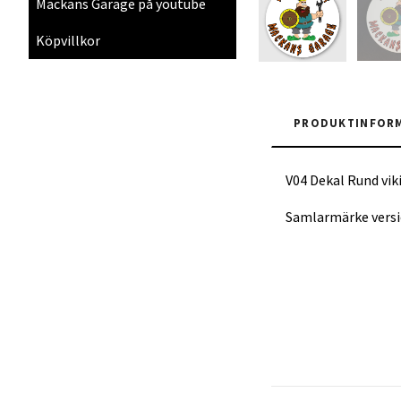
Mackans Garage på youtube
Köpvillkor
PRODUKTINFOR
V04 Dekal Rund viki
Samlarmärke versi