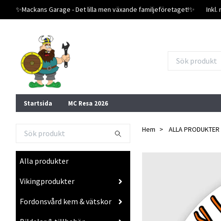
✨️Mackans Garage - Det lilla men växande familjeföretaget!✨️
Inkl
Startsida
MC Resa 2026
Hem
ALLA PRODUKTER
Alla produkter
Vikingprodukter
Fordonsvård kem & vätskor