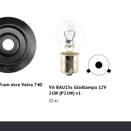
fram övre Volvo 740
Vit BAU15s Glödlampa 12V
Mot
21W (P21W) v1
850
25 kr
319 