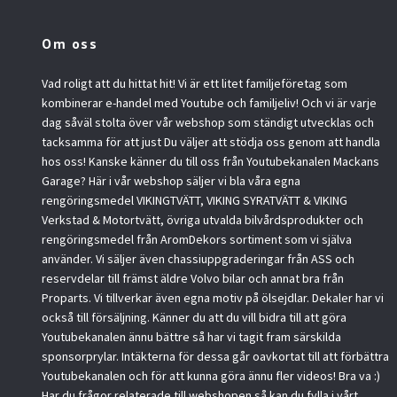
Om oss
Vad roligt att du hittat hit! Vi är ett litet familjeföretag som
kombinerar e-handel med Youtube och familjeliv! Och vi är varje
dag såväl stolta över vår webshop som ständigt utvecklas och
tacksamma för att just Du väljer att stödja oss genom att handla
hos oss! Kanske känner du till oss från Youtubekanalen Mackans
Garage? Här i vår webshop säljer vi bla våra egna
rengöringsmedel VIKINGTVÄTT, VIKING SYRATVÄTT & VIKING
Verkstad & Motortvätt, övriga utvalda bilvårdsprodukter och
rengöringsmedel från AromDekors sortiment som vi själva
använder. Vi säljer även chassiuppgraderingar från ASS och
reservdelar till främst äldre Volvo bilar och annat bra från
Proparts. Vi tillverkar även egna motiv på ölsejdlar. Dekaler har vi
också till försäljning. Känner du att du vill bidra till att göra
Youtubekanalen ännu bättre så har vi tagit fram särskilda
sponsorprylar. Intäkterna för dessa går oavkortat till att förbättra
Youtubekanalen och för att kunna göra ännu fler videos! Bra va :)
Har du frågor relaterade till webshopen så kan du fylla i vårt