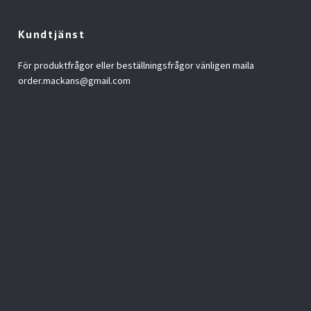
Kundtjänst
För produktfrågor eller beställningsfrågor vänligen maila
order.mackans@gmail.com