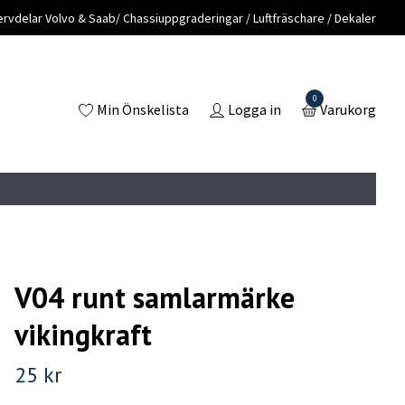
vdelar Volvo & Saab/ Chassiuppgraderingar / Luftfräschare / Dekaler
0
Min Önskelista
Logga in
Varukorg
V04 runt samlarmärke
vikingkraft
25 kr