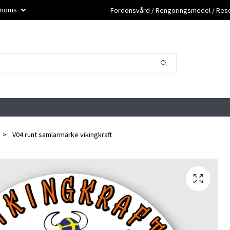
. moms
Fordonsvård / Rengöringsmedel / Reser
V04 runt samlarmärke vikingkraft