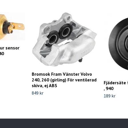
ur sensor
40
Bromsok Fram Vänster Volvo
240, 260 (girling) För ventilerad
Fjädersäte 
skiva, ej ABS
, 940
849 kr
189 kr