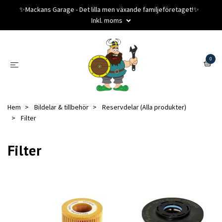
✨️Mackans Garage - Det lilla men växande familjeföretaget!✨️
Inkl. moms
0
Hem
Bildelar & tillbehör
Reservdelar (Alla produkter)
Filter
Filter