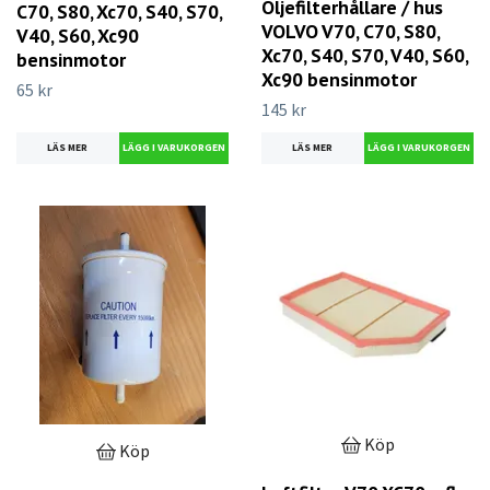
Oljefilterhållare / hus
C70, S80, Xc70, S40, S70,
VOLVO V70, C70, S80,
V40, S60, Xc90
Xc70, S40, S70, V40, S60,
bensinmotor
Xc90 bensinmotor
65 kr
145 kr
LÄS MER
LÄS MER
Köp
Köp