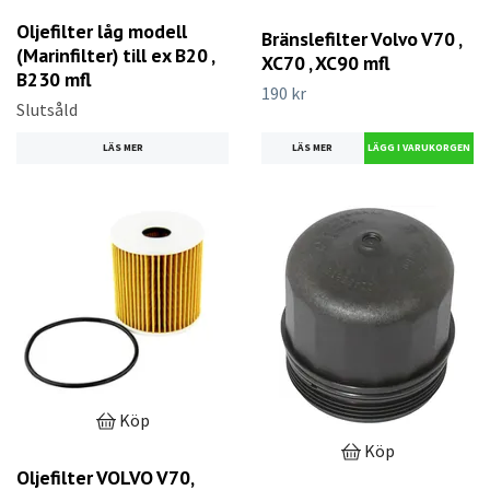
Oljefilter låg modell
Bränslefilter Volvo V70 ,
(Marinfilter) till ex B20 ,
XC70 , XC90 mfl
B230 mfl
190 kr
Slutsåld
LÄS MER
LÄS MER
Köp
Köp
Oljefilter VOLVO V70,