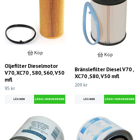
Köp
Köp
Oljefilter Dieselmotor
Bränslefilter Diesel V70 ,
V70, XC70 , S80, S60, V50
XC70 ,S80, V50 mfl
mfl
209 kr
95 kr
LÄS MER
LÄS MER