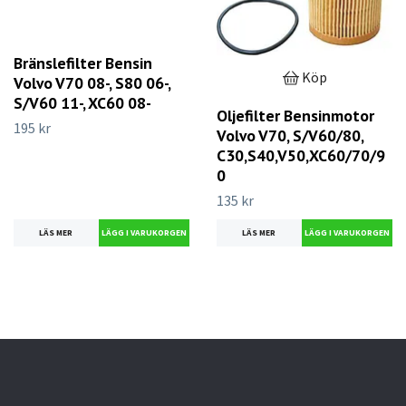
Bränslefilter Bensin
Köp
Volvo V70 08-, S80 06-,
S/V60 11-, XC60 08-
Oljefilter Bensinmotor
195 kr
Volvo V70, S/V60/80,
C30,S40,V50,XC60/70/9
0
135 kr
LÄS MER
LÄS MER