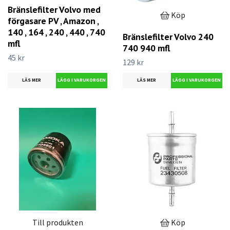
Bränslefilter Volvo med
Köp
förgasare PV , Amazon ,
140 , 164 , 240 , 440 , 740
Bränslefilter Volvo 240
mfl
740 940 mfl
45 kr
129 kr
LÄS MER
LÄS MER
Till produkten
Köp