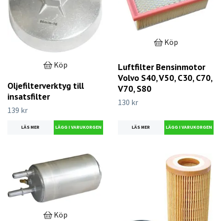
Köp
Köp
Luftfilter Bensinmotor
Volvo S40, V50, C30, C70,
Oljefilterverktyg till
V70, S80
insatsfilter
130 kr
139 kr
LÄS MER
LÄS MER
Köp