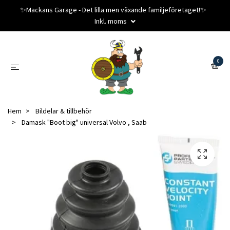
✨️Mackans Garage - Det lilla men växande familjeföretaget!✨️
Inkl. moms
0
Hem
Bildelar & tillbehör
Damask "Boot big" universal Volvo , Saab