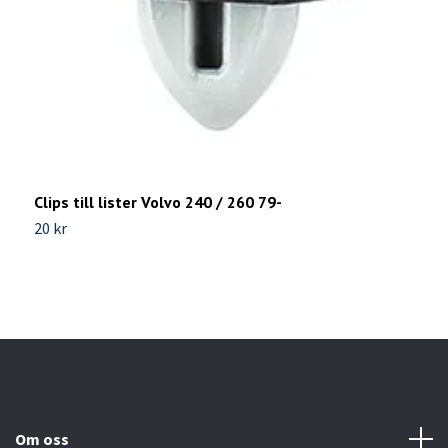
B
v
8
Clips till lister Volvo 240 / 260 79-
20 kr
Om oss