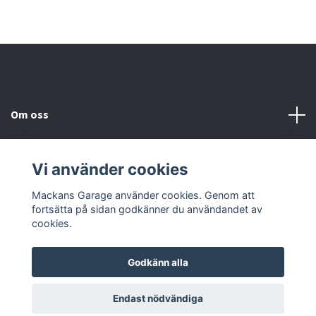
Om oss
Kundtjänst
Vi använder cookies
Sociala medier
Mackans Garage använder cookies. Genom att
fortsätta på sidan godkänner du användandet av
cookies.
Godkänn alla
© 2026 Mackans Garage
Endast nödvändiga