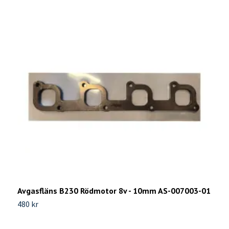
B
v
8
Avgasfläns B230 Rödmotor 8v - 10mm AS-007003-01
480 kr