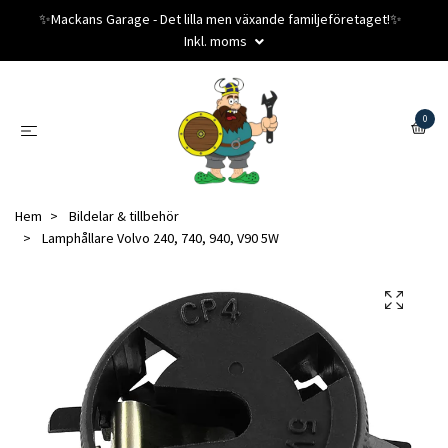
✨️Mackans Garage - Det lilla men växande familjeföretaget!✨️
Inkl. moms
0
Hem
Bildelar & tillbehör
Lamphållare Volvo 240, 740, 940, V90 5W