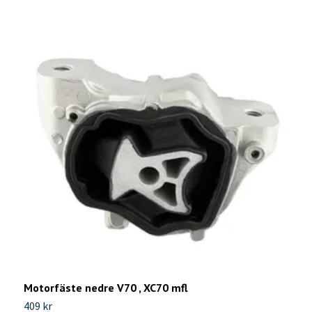
Motorfäste nedre V70 , XC70 mfl
S
409 kr
6