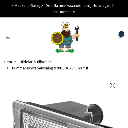
✨️Mackans Garage - Det lilla men växande familjeföretaget!✨️
Inkl. moms
0
Hem
Bildelar & tillbehör
Nummerskyltsbelysning V70N , XC70, S60 mfl