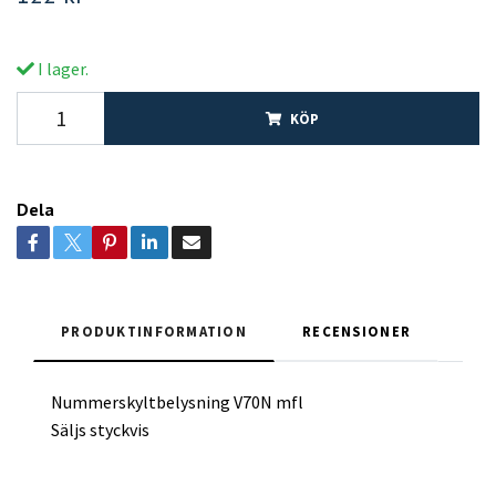
I lager.
KÖP
Dela
PRODUKTINFORMATION
RECENSIONER
Nummerskyltbelysning V70N mfl
Säljs styckvis