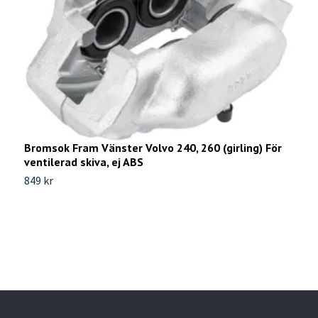
M
g
5
Bromsok Fram Vänster Volvo 240, 260 (girling) För
ventilerad skiva, ej ABS
849 kr