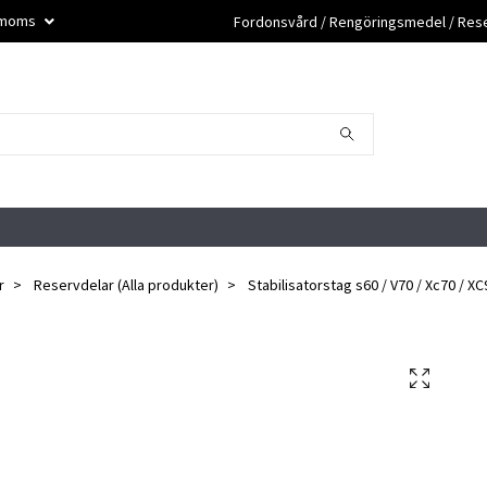
. moms
Fordonsvård / Rengöringsmedel / Reser
r
Reservdelar (Alla produkter)
Stabilisatorstag s60 / V70 / Xc70 / XC