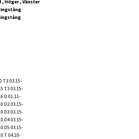
 , Höger , Vänster
lingstång
lingstång
.0 T3 03.15-
.5 T3 03.15-
.6 D 01.11-
.0 D2 03.15-
.0 D3 03.15-
.0 D4 03.15-
.0 D5 03.15-
.0 T 04.10-