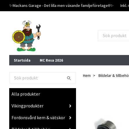
✨️Mackans Garage - Det lilla men växande familjeföretaget!✨️
Inkl
Startsida
MC Resa 2026
Hem
Bildelar & tillbehö
Alla produkter
Vikingprodukter
Fordonsvård kem & vätskor