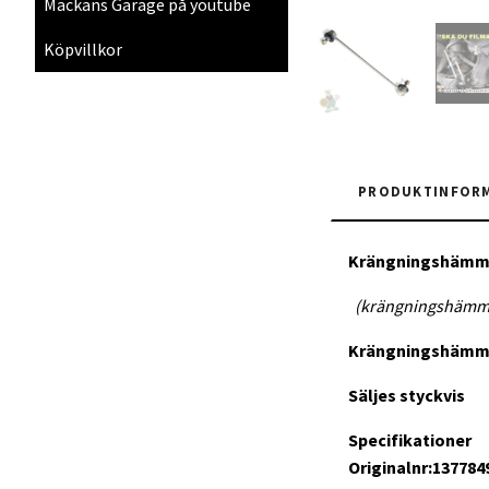
Mackans Garage på youtube
Köpvillkor
PRODUKTINFOR
Krängningshämm
(krängningshämmar
Krängningshämma
Säljes styckvis
Specifikationer
Originalnr:1377849