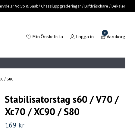
vdelar Volvo & Saab/ Chassiuppgraderingar / Luftfräschare / Dekaler
0
Min Önskelista
Logga in
Varukorg
90 / S80
Stabilisatorstag s60 / V70 /
Xc70 / XC90 / S80
169 kr