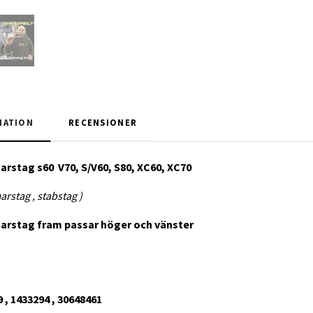
MATION
RECENSIONER
arstag s60
V70, S/V60, S80, XC60, XC70
stag , stabstag )
rstag fram passar höger och vänster
 , 1433294 , 30648461