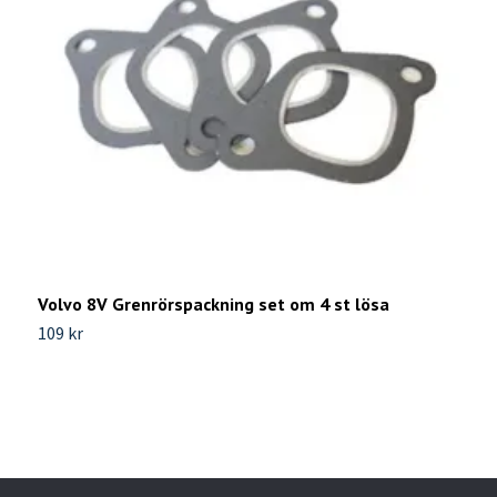
T
3
Volvo 8V Grenrörspackning set om 4 st lösa
109 kr