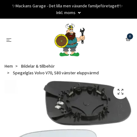
✨️Mackans Garage - Det lilla men växande familjeföretaget!✨️
Inkl. moms
0
Hem
Bildelar & tillbehör
Spegelglas Volvo V70, S80 vänster eluppvärmd