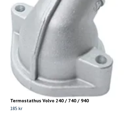
H
3
Termostathus Volvo 240 / 740 / 940
185 kr