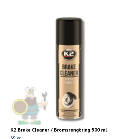
K
1
K2 Brake Cleaner / Bromsrengöring 500 ml
59 kr