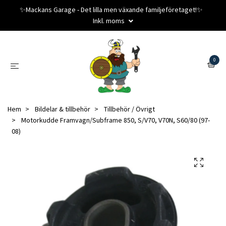
✨️Mackans Garage - Det lilla men växande familjeföretaget!✨️
Inkl. moms
0
Hem
Bildelar & tillbehör
Tillbehör / Övrigt
Motorkudde Framvagn/Subframe 850, S/V70, V70N, S60/80 (97-
08)