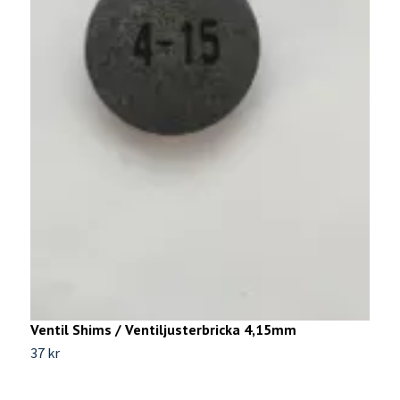
U
2
Ventil Shims / Ventiljusterbricka 4,15mm
37 kr