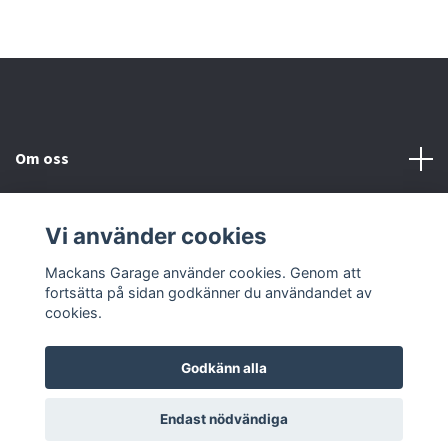
Om oss
Kundtjänst
Vi använder cookies
Sociala medier
Mackans Garage använder cookies. Genom att
fortsätta på sidan godkänner du användandet av
cookies.
Godkänn alla
© 2026 Mackans Garage
Endast nödvändiga