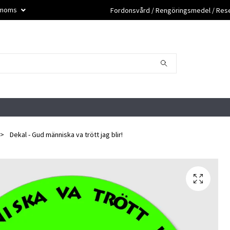
. moms
Fordonsvård / Rengöringsmedel / Reser
Dekal - Gud människa va trött jag blir!