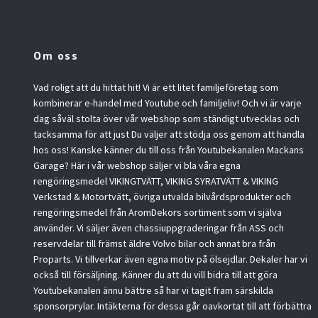
Om oss
Vad roligt att du hittat hit! Vi är ett litet familjeföretag som
kombinerar e-handel med Youtube och familjeliv! Och vi är varje
dag såväl stolta över vår webshop som ständigt utvecklas och
tacksamma för att just Du väljer att stödja oss genom att handla
hos oss! Kanske känner du till oss från Youtubekanalen Mackans
Garage? Här i vår webshop säljer vi bla våra egna
rengöringsmedel VIKINGTVÄTT, VIKING SYRATVÄTT & VIKING
Verkstad & Motortvätt, övriga utvalda bilvårdsprodukter och
rengöringsmedel från AromDekors sortiment som vi själva
använder. Vi säljer även chassiuppgraderingar från ASS och
reservdelar till främst äldre Volvo bilar och annat bra från
Proparts. Vi tillverkar även egna motiv på ölsejdlar. Dekaler har vi
också till försäljning. Känner du att du vill bidra till att göra
Youtubekanalen ännu bättre så har vi tagit fram särskilda
sponsorprylar. Intäkterna för dessa går oavkortat till att förbättra