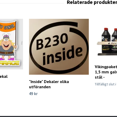
Vikingpaket
1,5 mm gal
ekal
stål -
"Inside" Dekaler olika
Tillfälligt slut 
utföranden
49 kr