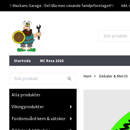
✨️Mackans Garage - Det lilla men växande familjeföretaget!✨️
Inkl
Startsida
MC Resa 2026
Hem
Dekaler & Merch
Alla produkter
Vikingprodukter
Fordonsvård kem & vätskor