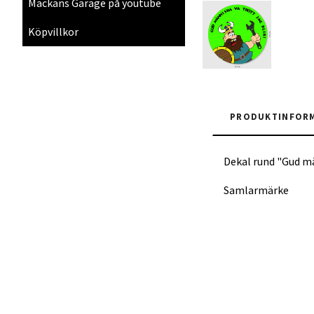
Mackans Garage på youtube
Köpvillkor
PRODUKTINFOR
Dekal rund "Gud män
Samlarmärke