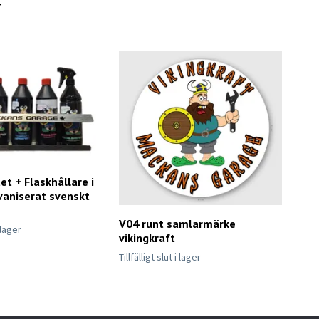
et + Flaskhållare i
vaniserat svenskt
V04 runt samlarmärke
i lager
Dek
vikingkraft
202
Tillfälligt slut i lager
40 k