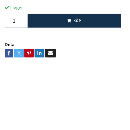
I lager.
KÖP
Dela