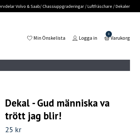
vdelar Volvo & Saab/ Chassiuppgraderingar / Luftfräschare / Dekaler
0
Min Önskelista
Logga in
Varukorg
Dekal - Gud människa va
trött jag blir!
25 kr