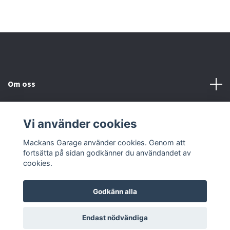
Om oss
Kundtjänst
Vi använder cookies
Sociala medier
Mackans Garage använder cookies. Genom att
fortsätta på sidan godkänner du användandet av
cookies.
Godkänn alla
© 2026 Mackans Garage
Endast nödvändiga