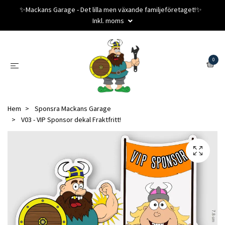
✨️Mackans Garage - Det lilla men växande familjeföretaget!✨️
Inkl. moms
0
Hem
Sponsra Mackans Garage
V03 - VIP Sponsor dekal Fraktfritt!