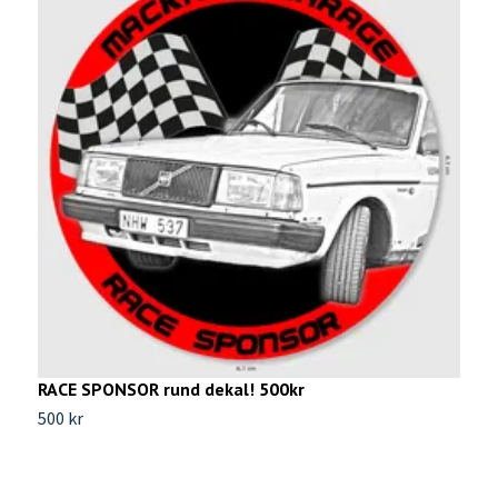
V
4
RACE SPONSOR rund dekal! 500kr
500 kr