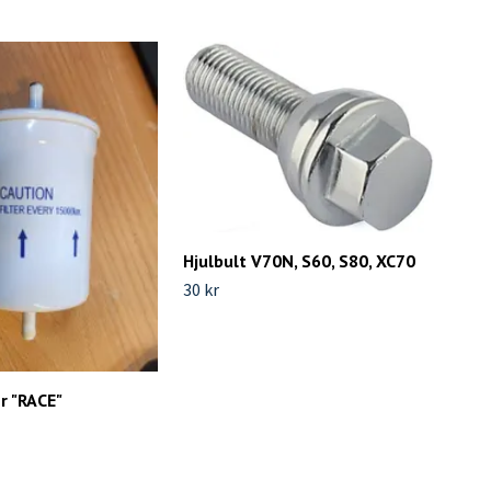
Hjulbult V70N, S60, S80, XC70
30 kr
Bro
S80
495 
er "RACE"