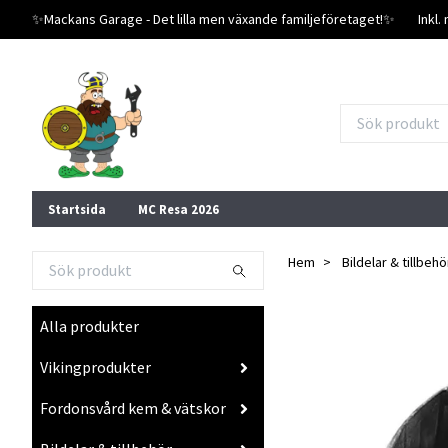
✨️Mackans Garage - Det lilla men växande familjeföretaget!✨️
Inkl
Startsida
MC Resa 2026
Hem
Bildelar & tillbehö
Alla produkter
Vikingprodukter
Fordonsvård kem & vätskor