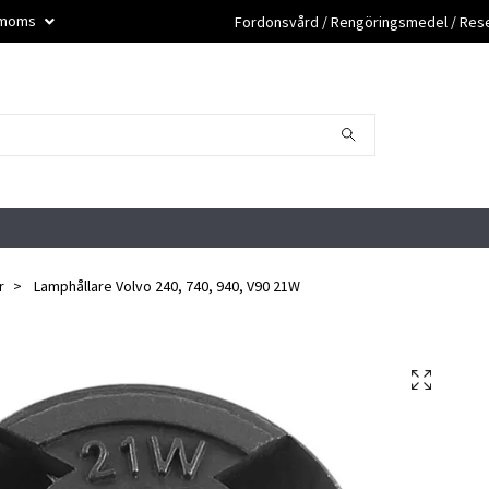
. moms
Fordonsvård / Rengöringsmedel / Reser
r
Lamphållare Volvo 240, 740, 940, V90 21W