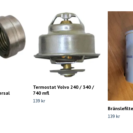
Termostat Volvo 240 / 340 /
ersal
740 mfl
139 kr
Bränslefilt
139 kr