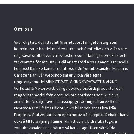
Om oss
Vad roligt att du hittat hit! Vi är ett litet familjeföretag som
kombinerar e-handel med Youtube och familjeliv! Och vi är varje
dag såväl stolta över vår webshop som ständigt utvecklas och
tacksamma för att just Du väljer att stödja oss genom att handla
hos oss! Kanske känner du till oss från Youtubekanalen Mackans
Garage? Här i vår webshop säljer vi bla våra egna
rengöringsmedel VIKINGTVÄTT, VIKING SYRATVÄTT & VIKING
Verkstad & Motortvätt, övriga utvalda bilvårdsprodukter och
rengöringsmedel från AromDekors sortiment som vi själva
använder. Vi säljer även chassiuppgraderingar från ASS och
reservdelar till främst äldre Volvo bilar och annat bra från
Proparts. Vi tillverkar även egna motiv på ölsejdlar. Dekaler har vi
också till försäljning. Känner du att du vill bidra till att göra
Youtubekanalen ännu bättre så har vi tagit fram särskilda