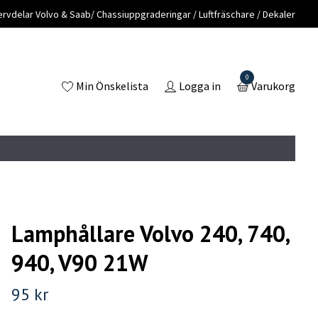
vdelar Volvo & Saab/ Chassiuppgraderingar / Luftfräschare / Dekaler
0
Min Önskelista
Logga in
Varukorg
Lamphållare Volvo 240, 740,
940, V90 21W
95 kr