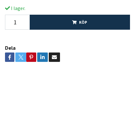
I lager.
KÖP
Dela