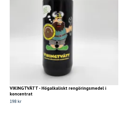
VIKINGTVÄTT - Högalkaliskt rengöringsmedel i
koncentrat
198 kr
V
9