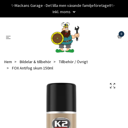
✨️Mackans Garage - Det lilla men växande familjeföretaget!✨️
Inkl. moms
0
Hem
Bildelar & tillbehör
Tillbehör / Övrigt
FOX Antifog skum 150ml