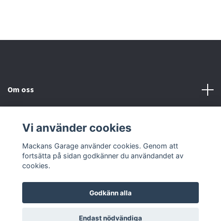
Om oss
Kundtjänst
Vi använder cookies
Sociala medier
Mackans Garage använder cookies. Genom att
fortsätta på sidan godkänner du användandet av
cookies.
Godkänn alla
© 2026 Mackans Garage
Endast nödvändiga