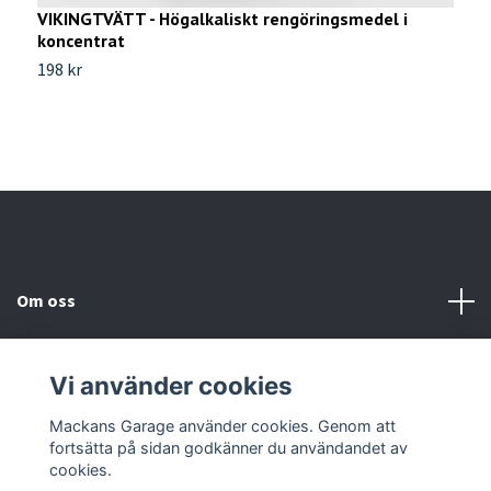
a
VIKINGTVÄTT - Högalkaliskt rengöringsmedel i
9
koncentrat
198 kr
Om oss
Kundtjänst
Vi använder cookies
Sociala medier
Mackans Garage använder cookies. Genom att
fortsätta på sidan godkänner du användandet av
cookies.