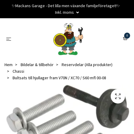
✨️Mackans Garage - Det lilla men växande familjeföretaget!✨️
Inkl. moms
0
Hem
Bildelar & tillbehör
Reservdelar (Alla produkter)
Chassi
Bultsats till hjullager fram V70N / XC70 / S60 mfl 00-08