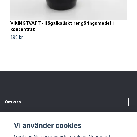
1
a
VIKINGTVÄTT - Högalkaliskt rengöringsmedel i
9
koncentrat
198 kr
Om oss
Kundtjänst
Vi använder cookies
Sociala medier
Mackans Garage använder cookies. Genom att