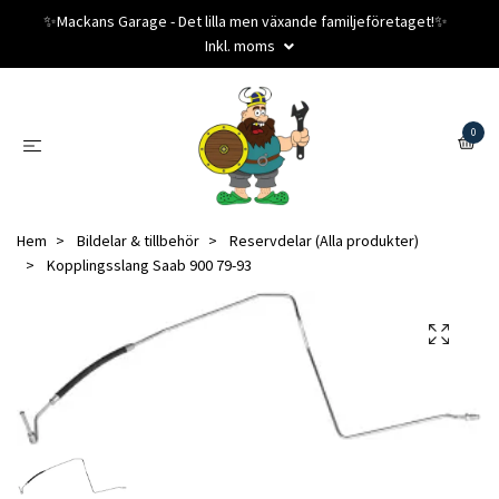
✨️Mackans Garage - Det lilla men växande familjeföretaget!✨️
Inkl. moms
0
Hem
Bildelar & tillbehör
Reservdelar (Alla produkter)
Kopplingsslang Saab 900 79-93