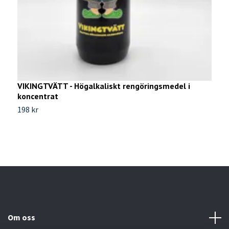
VIKINGTVÄTT - Högalkaliskt rengöringsmedel i
V
koncentrat
Ti
198 kr
Om oss