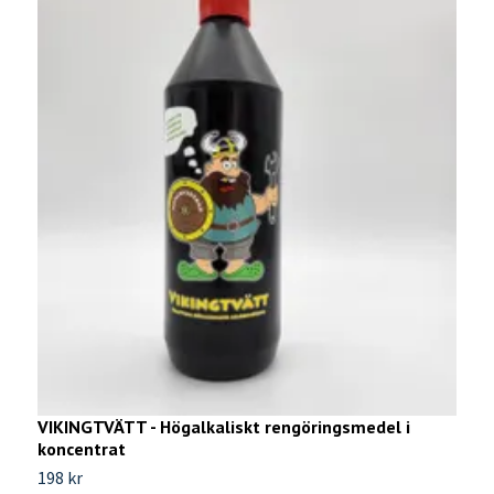
VIKINGTVÄTT - Högalkaliskt rengöringsmedel i
V
koncentrat
Ti
198 kr