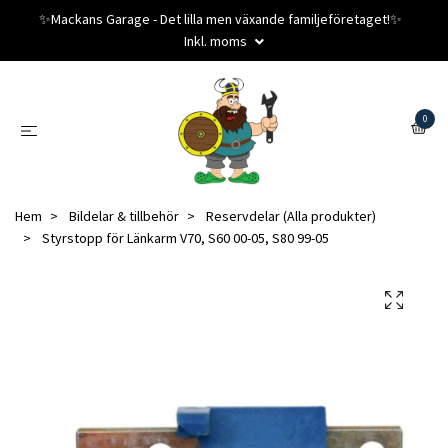
✨️Mackans Garage - Det lilla men växande familjeföretaget!✨️
Inkl. moms
0
Hem
Bildelar & tillbehör
Reservdelar (Alla produkter)
Styrstopp för Länkarm V70, S60 00-05, S80 99-05