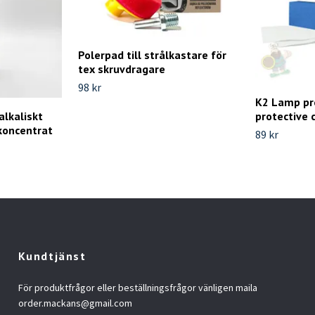
Polerpad till strålkastare för
tex skruvdragare
98 kr
K2 Lamp pro
lkaliskt
protective 
koncentrat
89 kr
Kundtjänst
För produktfrågor eller beställningsfrågor vänligen maila
order.mackans@gmail.com