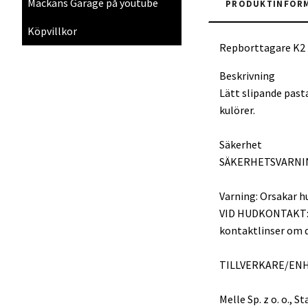
Mackans Garage på youtube
PRODUKTINFOR
Köpvillkor
Repborttagare K2 
Beskrivning
Lätt slipande pasta
kulörer.
Säkerhet
SÄKERHETSVARNI
Varning: Orsakar h
VID HUDKONTAKT: T
kontaktlinser om de
TILLVERKARE/EN
Melle Sp. z o. o.,