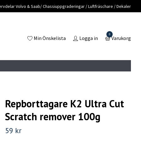
vdelar Volvo & Saab/ Chassiuppgraderingar / Luftfräschare / Dekaler
0
Min Önskelista
Logga in
Varukorg
Repborttagare K2 Ultra Cut
Scratch remover 100g
59 kr