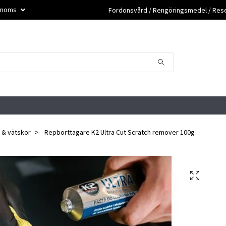
. moms
Fordonsvård / Rengöringsmedel / Reser
 & vätskor
Repborttagare K2 Ultra Cut Scratch remover 100g