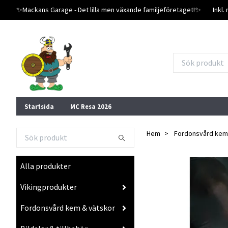
✨️Mackans Garage - Det lilla men växande familjeföretaget!✨️
Inkl
Startsida
MC Resa 2026
Hem
Fordonsvård kem
Alla produkter
Vikingprodukter
Fordonsvård kem & vätskor