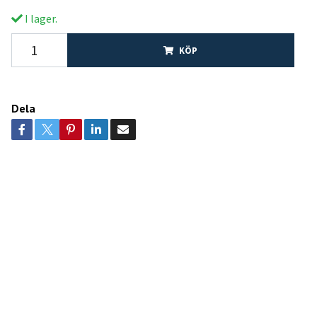
I lager.
KÖP
Dela