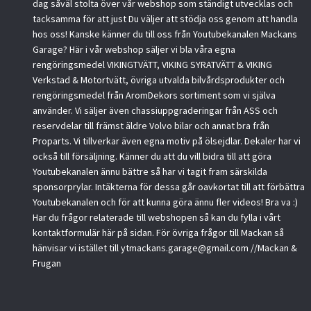
dag såväl stolta över vår webshop som ständigt utvecklas och
tacksamma för att just Du väljer att stödja oss genom att handla
hos oss! Kanske känner du till oss från Youtubekanalen Mackans
Garage? Här i vår webshop säljer vi bla våra egna
rengöringsmedel VIKINGTVÄTT, VIKING SYRATVÄTT & VIKING
Verkstad & Motortvätt, övriga utvalda bilvårdsprodukter och
rengöringsmedel från AromDekors sortiment som vi själva
använder. Vi säljer även chassiuppgraderingar från ASS och
reservdelar till främst äldre Volvo bilar och annat bra från
Proparts. Vi tillverkar även egna motiv på ölsejdlar. Dekaler har vi
också till försäljning. Känner du att du vill bidra till att göra
Youtubekanalen ännu bättre så har vi tagit fram särskilda
sponsorprylar. Intäkterna för dessa går oavkortat till att förbättra
Youtubekanalen och för att kunna göra ännu fler videos! Bra va :)
Har du frågor relaterade till webshopen så kan du fylla i vårt
kontaktformulär här på sidan. För övriga frågor till Mackan så
hänvisar vi istället till
ytmackans.garage@gmail.com
//Mackan &
Frugan