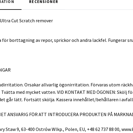
MATION
RECENSIONER
Ultra Cut Scratch remover
 för borttagning av repor, sprickor och andra lackfel. Fungerar snab
NGAR
udirritation. Orsakar allvarlig ögonirritation. Förvaras utom räck
vätta med mycket vatten. VID KONTAKT MED ÖGONEN: Skölj försikt
t går lätt. Fortsätt skölja. Kassera innehållet/behållaren i avfal
HET ANSVARIG FÖR ATT INTRODUCERA PRODUKTEN PÅ MARKNA
 Stary Staw 9, 63-400 Ostrów Wlkp., Polen, EU, +48 62 737 88 00, w