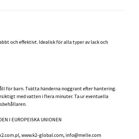
bt och effektivt. Idealisk för alla typer av lack och
håll för barn. Tvätta händerna noggrant efter hantering.
igt med vatten i flera minuter. Ta ur eventuella
lsbehållaren.
DEN I EUROPEISKA UNIONEN
ww.k2.com.pl, www.k2-global.com,
info@melle.com