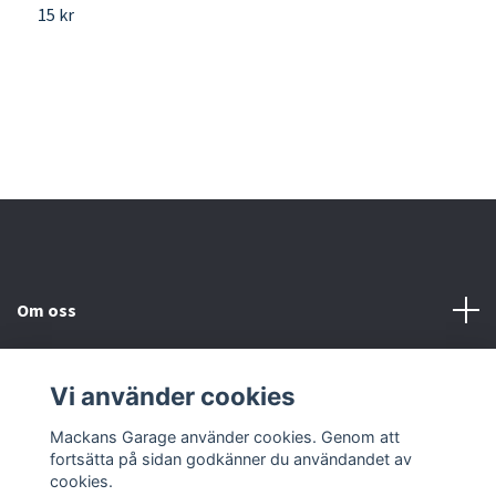
15 kr
V
k
1
Om oss
Kundtjänst
Vi använder cookies
Sociala medier
Mackans Garage använder cookies. Genom att
fortsätta på sidan godkänner du användandet av
cookies.