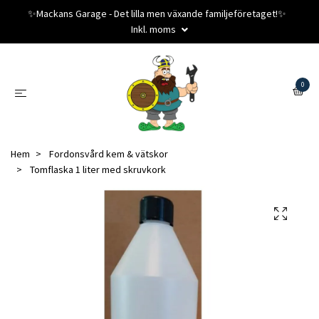
✨️Mackans Garage - Det lilla men växande familjeföretaget!✨️
Inkl. moms
0
Hem
Fordonsvård kem & vätskor
Tomflaska 1 liter med skruvkork