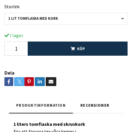
Storlek
1 LIT TOMFLASKA MED KORK
I lager.
KÖP
Dela
PRODUKTINFORMATION
RECENSIONER
1 liters tomflaska med skruvkork
För att förvara tex våra kemer i.