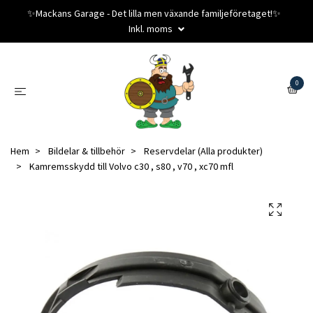
✨️Mackans Garage - Det lilla men växande familjeföretaget!✨️
Inkl. moms
0
Hem
Bildelar & tillbehör
Reservdelar (Alla produkter)
Kamremsskydd till Volvo c30 , s80 , v70 , xc70 mfl