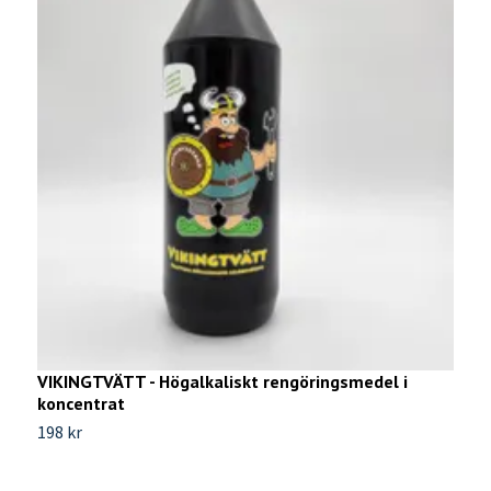
VIKINGTVÄTT - Högalkaliskt rengöringsmedel i
V
koncentrat
Ti
198 kr