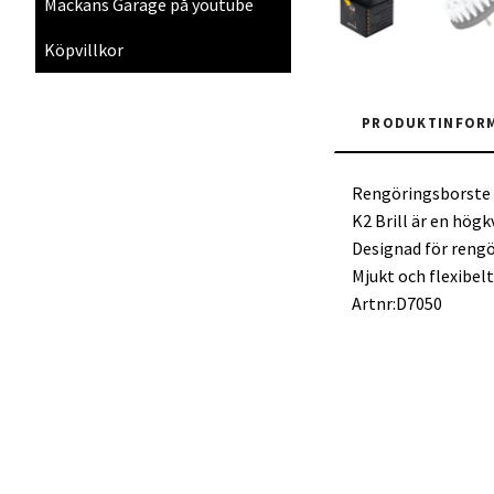
Mackans Garage på youtube
Köpvillkor
PRODUKTINFOR
Rengöringsborste 
K2 Brill är en högk
Designad för rengö
Mjukt och flexibel
Artnr:D7050