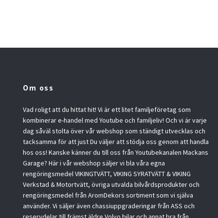
Om oss
Vad roligt att du hittat hit! Vi är ett litet familjeföretag som
kombinerar e-handel med Youtube och familjeliv! Och vi är varje
dag såväl stolta över vår webshop som ständigt utvecklas och
tacksamma för att just Du väljer att stödja oss genom att handla
hos oss! Kanske känner du till oss från Youtubekanalen Mackans
Garage? Här i vår webshop säljer vi bla våra egna
rengöringsmedel VIKINGTVÄTT, VIKING SYRATVÄTT & VIKING
Verkstad & Motortvätt, övriga utvalda bilvårdsprodukter och
rengöringsmedel från AromDekors sortiment som vi själva
använder. Vi säljer även chassiuppgraderingar från ASS och
reservdelar till främst äldre Volvo bilar och annat bra från