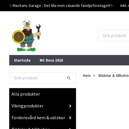
✨️Mackans Garage - Det lilla men växande familjeföretaget!✨️
Inkl
Startsida
MC Resa 2026
Hem
Bildelar & tillbehö
Alla produkter
Vikingprodukter
Fordonsvård kem & vätskor