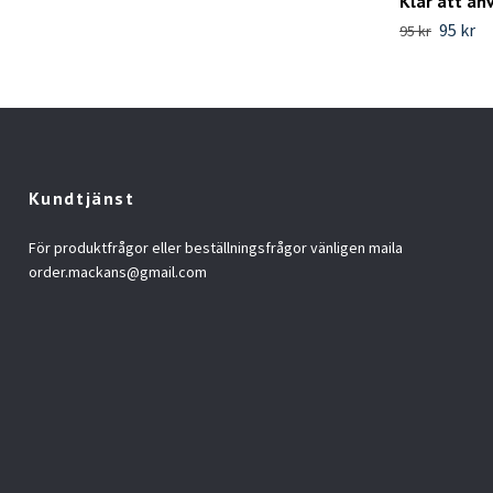
Klar att an
95 kr
95 kr
Kundtjänst
För produktfrågor eller beställningsfrågor vänligen maila
order.mackans@gmail.com