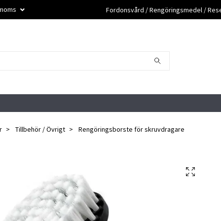
. moms
Fordonsvård / Rengöringsmedel / Reser
r
Tillbehör / Övrigt
Rengöringsborste för skruvdragare