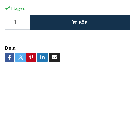
I lager.
KÖP
Dela