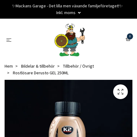
✨️Mackans Garage - Det lilla men växande familjeföretaget!✨️
Inkl. moms
0
Hem
Bildelar & tillbehör
Tillbehör / Övrigt
Rostlösare Derusto GEL 250ML