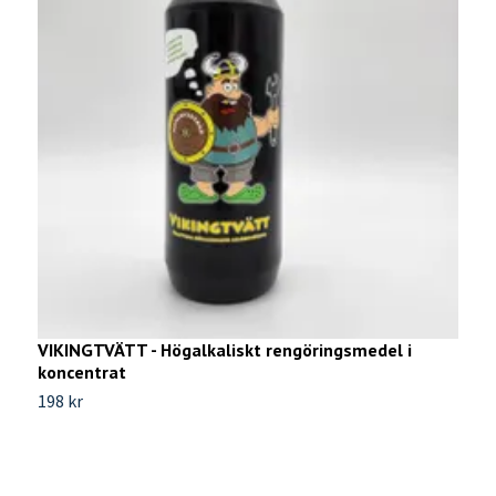
VIKINGTVÄTT - Högalkaliskt rengöringsmedel i
koncentrat
198 kr
V
9