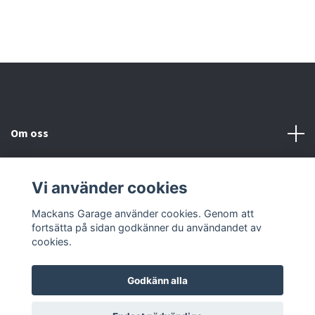
Om oss
Kundtjänst
Vi använder cookies
Sociala medier
Mackans Garage använder cookies. Genom att
fortsätta på sidan godkänner du användandet av
cookies.
Godkänn alla
© 2026 Mackans Garage