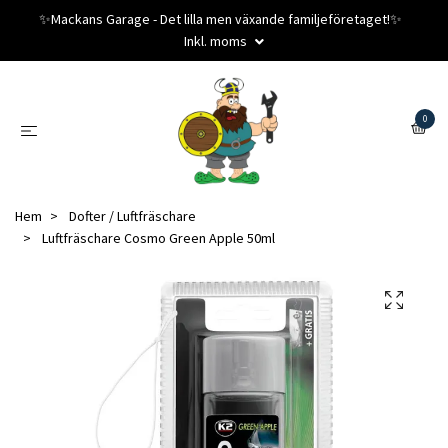
✨️Mackans Garage - Det lilla men växande familjeföretaget!✨️
Inkl. moms
0
Hem
Dofter / Luftfräschare
Luftfräschare Cosmo Green Apple 50ml