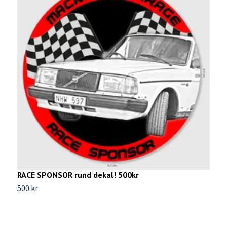
RACE SPONSOR rund dekal! 500kr
500 kr
V
k
1