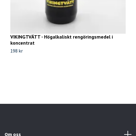
VIKINGTVÄTT - Högalkaliskt rengöringsmedel i
koncentrat
198 kr
V
9
Om oss