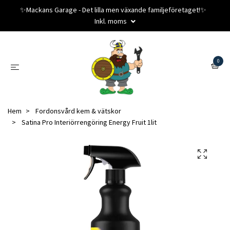
✨️Mackans Garage - Det lilla men växande familjeföretaget!✨️
Inkl. moms
0
Hem
Fordonsvård kem & vätskor
Satina Pro Interiörrengöring Energy Fruit 1lit