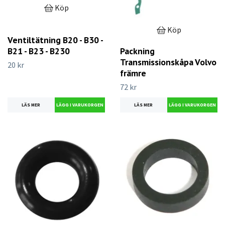
Köp
Köp
Ventiltätning B20 - B30 -
B21 - B23 - B230
Packning
Transmissionskåpa Volvo
20 kr
främre
72 kr
LÄS MER
LÄS MER