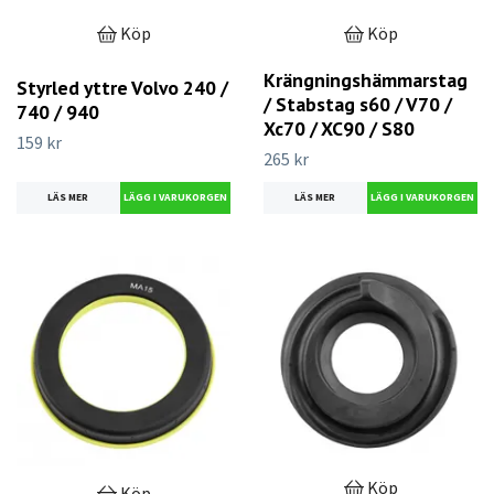
Köp
Köp
Krängningshämmarstag
Styrled yttre Volvo 240 /
/ Stabstag s60 / V70 /
740 / 940
Xc70 / XC90 / S80
159 kr
265 kr
LÄS MER
LÄS MER
Köp
Köp