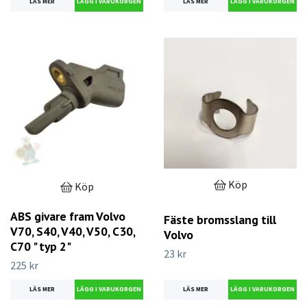
LÄS MER
LÄS MER
Köp
Köp
ABS givare fram Volvo
Fäste bromsslang till
V70, S40, V40, V50, C30,
Volvo
C70 " typ 2"
23 kr
225 kr
LÄS MER
LÄS MER