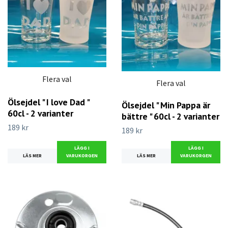
Flera val
Flera val
Ölsejdel " I love Dad "
Ölsejdel " Min Pappa är
60cl - 2 varianter
bättre " 60cl - 2 varianter
189 kr
189 kr
LÄGG I
LÄGG I
LÄS MER
VARUKORGEN
LÄS MER
VARUKORGEN