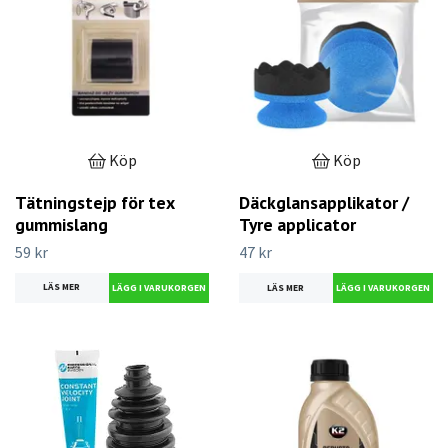
Köp
Köp
Tätningstejp för tex
Däckglansapplikator /
gummislang
Tyre applicator
59 kr
47 kr
LÄS MER
LÄS MER