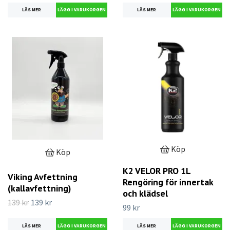
LÄS MER
LÄS MER
Köp
Köp
K2 VELOR PRO 1L
Viking Avfettning
Rengöring för innertak
(kallavfettning)
och klädsel
139 kr
139 kr
99 kr
LÄS MER
LÄS MER