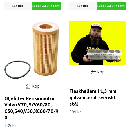
LÄS MER
LÄS MER
Köp
Köp
Flaskhållare i 1,5 mm
galvaniserat svenskt
Oljefilter Bensinmotor
stål
Volvo V70, S/V60/80,
C30,S40,V50,XC60/70/9
399 kr
0
135 kr