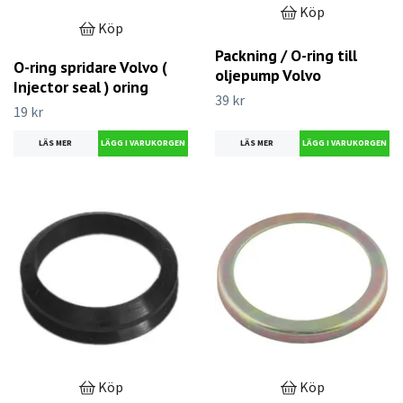
Köp
Köp
Packning / O-ring till
O-ring spridare Volvo (
oljepump Volvo
Injector seal ) oring
39 kr
19 kr
LÄS MER
LÄS MER
Köp
Köp