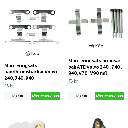
Köp
Köp
Monteringsats bromsar
Monteringsats
bak ATE Volvo 240 , 740 ,
handbromsbackar Volvo
940, V70 , V90 mfl
240, 740, 940
75 kr
95 kr
LÄS MER
LÄS MER