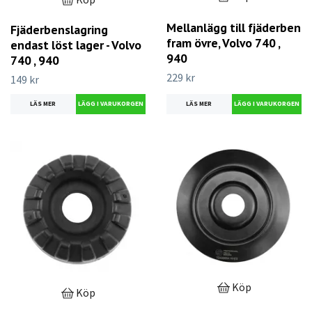
Mellanlägg till fjäderben
Fjäderbenslagring
fram övre, Volvo 740 ,
endast löst lager - Volvo
940
740 , 940
229 kr
149 kr
LÄS MER
LÄS MER
Köp
Köp