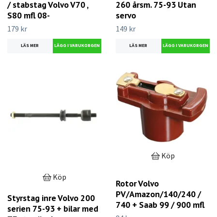
/ stabstag Volvo V70 ,
260 årsm. 75-93 Utan
S80 mfl 08-
servo
179 kr
149 kr
LÄS MER
LÄS MER
Köp
Köp
Rotor Volvo
PV/Amazon/140/240 /
Styrstag inre Volvo 200
740 + Saab 99 / 900 mfl
serien 75-93 + bilar med