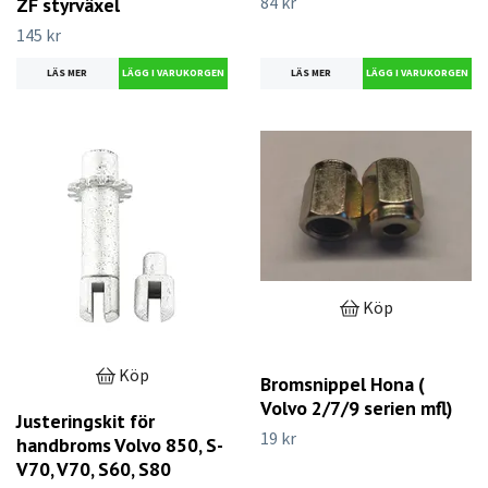
84 kr
ZF styrväxel
145 kr
LÄS MER
LÄS MER
Köp
Köp
Bromsnippel Hona (
Volvo 2/7/9 serien mfl)
Justeringskit för
19 kr
handbroms Volvo 850, S-
V70, V70, S60, S80