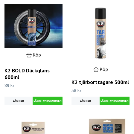
Köp
Köp
K2 BOLD Däckglans
600ml
K2 tjärborttagare 300ml
89 kr
58 kr
LÄS MER
LÄS MER