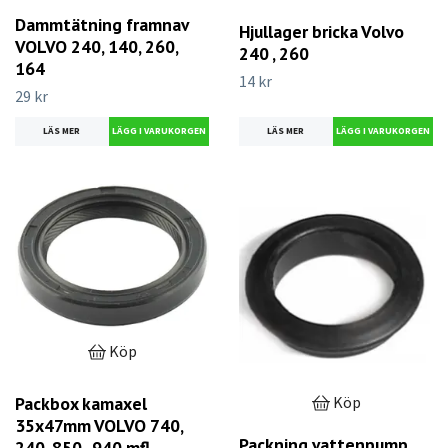
Dammtätning framnav
Hjullager bricka Volvo
VOLVO 240, 140, 260,
240 , 260
164
14 kr
29 kr
LÄS MER
LÄS MER
Köp
Köp
Packbox kamaxel
35x47mm VOLVO 740,
Packning vattenpump
240, 850 , 940 mfl