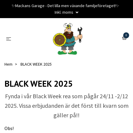
✨️Mackans Garage - Det lilla men växande familjeföretaget!✨️
Inkl. moms
0
Hem
BLACK WEEK 2025
BLACK WEEK 2025
Fynda i vår Black Week rea som pågår 24/11 -2/12
2025. Vissa erbjudanden är det först till kvarn som
gäller på!!
Obs!