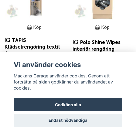
Köp
Köp
K2 TAPIS
K2 Polo Shine Wipes
Klädselrengöring textil
interiör rengöring
600ml
32 kr
69 kr
Vi använder cookies
LÄS MER
LÄS MER
Mackans Garage använder cookies. Genom att
fortsätta på sidan godkänner du användandet av
cookies.
Godkänn alla
Endast nödvändiga