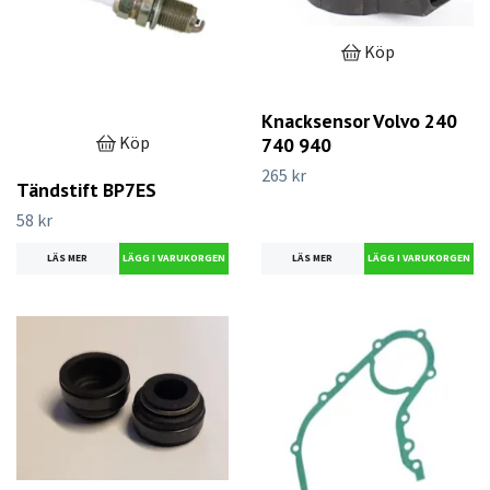
Köp
Knacksensor Volvo 240
Köp
740 940
265 kr
Tändstift BP7ES
58 kr
LÄS MER
LÄS MER