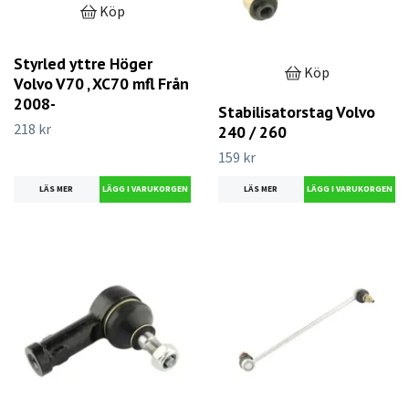
Köp
Styrled yttre Höger
Köp
Volvo V70 , XC70 mfl Från
2008-
Stabilisatorstag Volvo
218 kr
240 / 260
159 kr
LÄS MER
LÄS MER