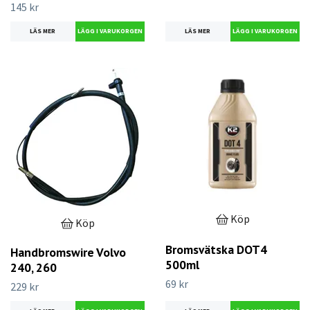
145 kr
LÄS MER
LÄS MER
Köp
Köp
Bromsvätska DOT4
Handbromswire Volvo
500ml
240, 260
69 kr
229 kr