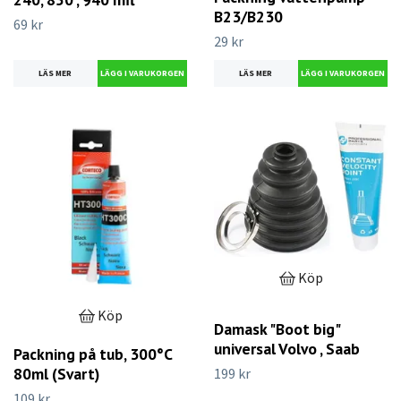
B23/B230
69 kr
29 kr
LÄS MER
LÄS MER
Köp
Köp
Damask "Boot big"
universal Volvo , Saab
Packning på tub, 300°C
80ml (Svart)
199 kr
109 kr