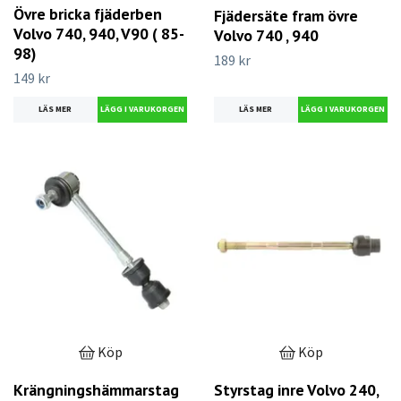
Övre bricka fjäderben
Fjädersäte fram övre
Volvo 740, 940, V90 ( 85-
Volvo 740 , 940
98)
189 kr
149 kr
LÄS MER
LÄS MER
Köp
Köp
Krängningshämmarstag
Styrstag inre Volvo 240,