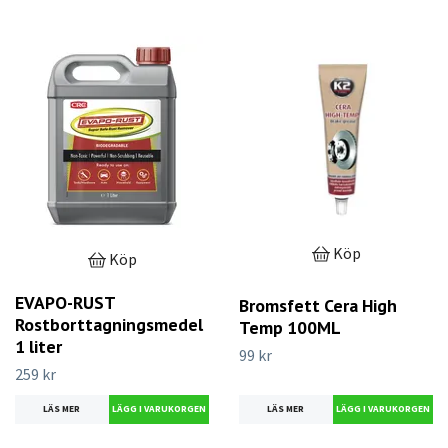
Köp
Köp
EVAPO-RUST
Bromsfett Cera High
Rostborttagningsmedel
Temp 100ML
1 liter
99 kr
259 kr
LÄS MER
LÄS MER