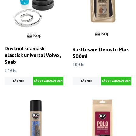
Köp
Köp
Drivknutsdamask
Rostlösare Derusto Plus
elastisk universal Volvo ,
500ml
Saab
109 kr
179 kr
LÄS MER
LÄS MER